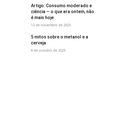
Artigo: Consumo moderado e
ciência — o que era ontem, não
é mais hoje
12 de novembro de 2025
5 mitos sobre o metanol e a
cerveja
8 de outubro de 2025