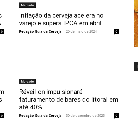
Mercado
s
Inflação da cerveja acelera no
A
varejo e supera IPCA em abril
Redação Guia da Cerveja
-
20 de maio de 2024
0
0
Mercado
em
Réveillon impulsionará
s
faturamento de bares do litoral em
até 40%
Redação Guia da Cerveja
-
30 de dezembro de 2023
0
0