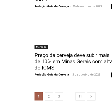
Redação Guia da Cerveja
-
20 de outubro de 2023
Mercado
Preço da cerveja deve subir mais
de 10% em Minas Gerais com alt
do ICMS
Redação Guia da Cerveja
-
3 de outubro de 2023
...
1
2
3
11