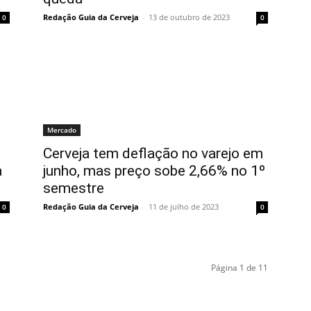
Redação Guia da Cerveja
-
13 de outubro de 2023
0
0
Mercado
Cerveja tem deflação no varejo em
a
junho, mas preço sobe 2,66% no 1º
semestre
Redação Guia da Cerveja
-
11 de julho de 2023
0
0
Página 1 de 11