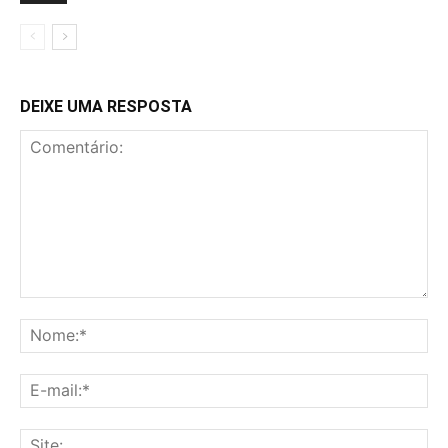
DEIXE UMA RESPOSTA
Comentário:
No
E-
mai
Sit