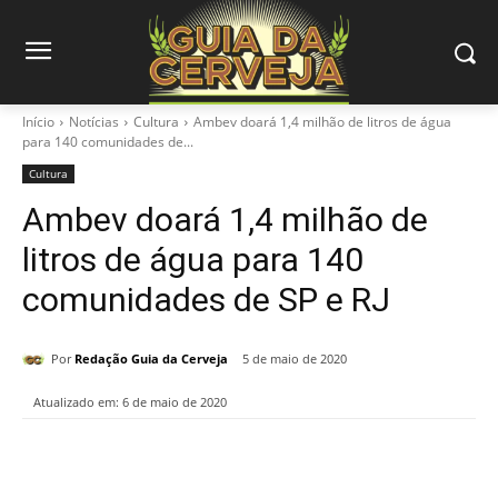
Início
Notícias
Cultura
Ambev doará 1,4 milhão de litros de água
para 140 comunidades de...
Cultura
Ambev doará 1,4 milhão de
litros de água para 140
comunidades de SP e RJ
Por
Redação Guia da Cerveja
5 de maio de 2020
Atualizado em:
6 de maio de 2020