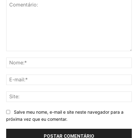
Comentário:
No
E-
mai
Sit
Salve meu nome, e-mail e site neste navegador para a
próxima vez que eu comentar.