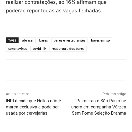
realizar contratações, só 16% afirmam que
poderão repor todas as vagas fechadas.
TAGS
abrasel
bares
bares e restaurantes
bares em sp
coronavírus
covid-19
reabertura dos bares
Artigo anterior
Próximo artigo
INPI decide que Helles não é
Palmeiras e São Paulo se
marca exclusiva e pode ser
unem em campanha Várzea
usada por cervejarias
Sem Fome Seleção Brahma