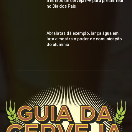
5 estilos de cerveja IPA para presentear
no Dia dos Pais
Abralatas dá exemplo, lança água em
lata e mostra o poder de comunicação
do alumínio