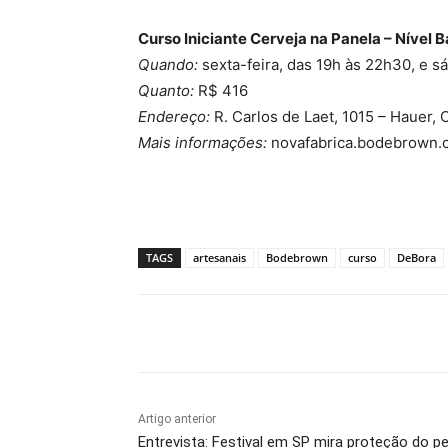
Curso Iniciante Cerveja na Panela – Nível
Quando:
sexta-feira, das 19h às 22h30, e s
Quanto:
R$ 416
Endereço:
R. Carlos de Laet, 1015 – Hauer, C
Mais informações:
novafabrica.bodebrown.
TAGS
artesanais
Bodebrown
curso
DeBora
Compartilhado
Artigo anterior
Entrevista: Festival em SP mira proteção do p