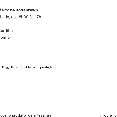
 Básico na Bodebrown
ábado, das 8h30 às 17h
uritiba
com.br
Edygil Pupo
iniciante
produção
equeno produtor de artesanais
Infográfi