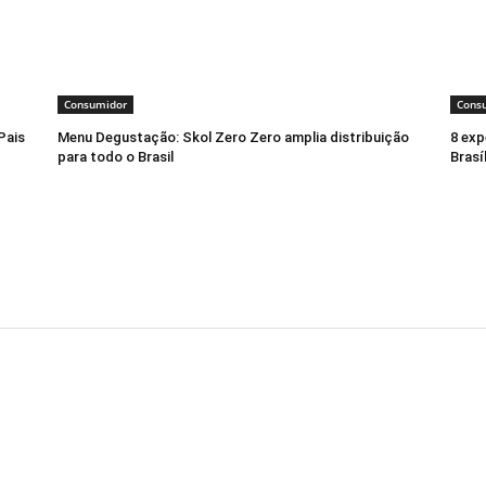
Consumidor
Cons
Pais
Menu Degustação: Skol Zero Zero amplia distribuição
8 exp
para todo o Brasil
Brasí