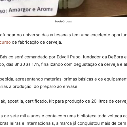
bodebrown
rofundar no universo das artesanais tem uma excelente oportuni
curso
de fabricação de cerveja.
el Básico será comandado por Edygil Pupo, fundador da DeBora 
ado, das 8h30 às 17h, finalizando com degustação da cerveja el
a bebida, apresentando matérias-primas básicas e os equipament
rias à produção, do preparo ao envase.
k, apostila, certificado, kit para produção de 20 litros de ce
de sete mil alunos e conta com uma biblioteca toda voltada ao
brasileiras e internacionais, a marca já conquistou mais de cem