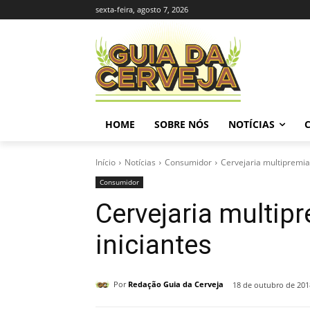
sexta-feira, agosto 7, 2026
HOME
SOBRE NÓS
NOTÍCIAS
Início
Notícias
Consumidor
Cervejaria multipremia
Consumidor
Cervejaria multip
iniciantes
Por
Redação Guia da Cerveja
18 de outubro de 201