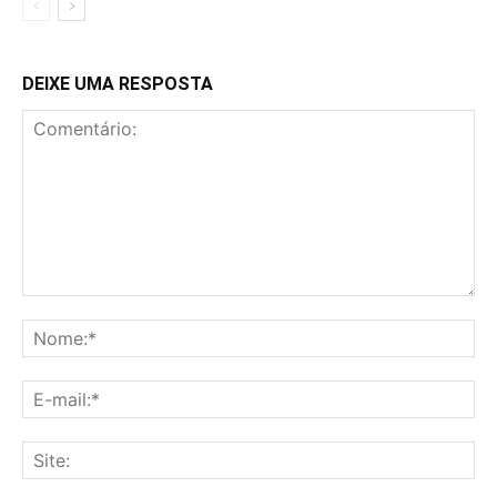
DEIXE UMA RESPOSTA
Comentário:
No
E-
mai
Sit