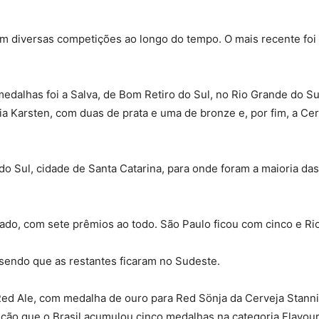
m diversas competições ao longo do tempo. O mais recente fo
medalhas foi a Salva, de Bom Retiro do Sul, no Rio Grande do 
ria Karsten, com duas de prata e uma de bronze e, por fim, a C
do Sul, cidade de Santa Catarina, para onde foram a maioria da
iado, com sete prêmios ao todo. São Paulo ficou com cinco e R
 sendo que as restantes ficaram no Sudeste.
h Red Ale, com medalha de ouro para Red Sönja da Cerveja Stannis
ão que o Brasil acumulou cinco medalhas na categoria Flavour