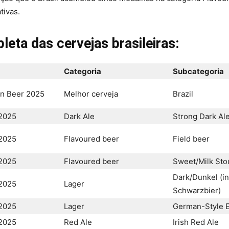
tivas.
eta das cervejas brasileiras:
Categoria
Subcategoria
an Beer 2025
Melhor cerveja
Brazil
2025
Dark Ale
Strong Dark Al
2025
Flavoured beer
Field beer
2025
Flavoured beer
Sweet/Milk Sto
Dark/Dunkel (i
2025
Lager
Schwarzbier)
2025
Lager
German-Style 
2025
Red Ale
Irish Red Ale