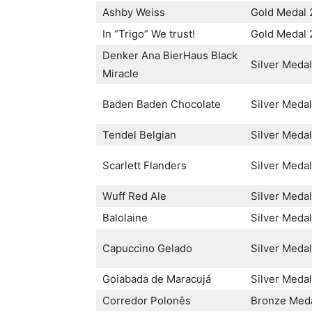
Ashby Weiss
Gold Medal 
In “Trigo” We trust!
Gold Medal 
Denker Ana BierHaus Black
Silver Meda
Miracle
Baden Baden Chocolate
Silver Meda
Tendel Belgian
Silver Meda
Scarlett Flanders
Silver Meda
Wuff Red Ale
Silver Meda
Balolaine
Silver Meda
Capuccino Gelado
Silver Meda
Goiabada de Maracujá
Silver Meda
Corredor Polonês
Bronze Med