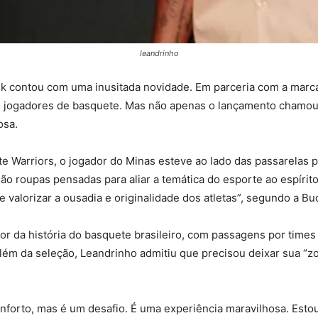
leandrinho
k contou com uma inusitada novidade. Em parceria com a marca
dos jogadores de basquete. Mas não apenas o lançamento chamo
osa.
Warriors, o jogador do Minas esteve ao lado das passarelas pa
o roupas pensadas para aliar a temática do esporte ao espírito 
 e valorizar a ousadia e originalidade dos atletas”, segundo a B
or da história do basquete brasileiro, com passagens por tim
além da seleção, Leandrinho admitiu que precisou deixar sua “z
nforto, mas é um desafio. É uma experiência maravilhosa. Estou