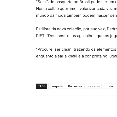
“Ser fã de basquete no Brasil pode ser um d
Nesta collab queremos valorizar cada vez m
mundo da moda também podem nascer dentro
Estilista da nova coleção, por sua vez, Pe
PIET. “Desconstruí os agasalhos que os jo
“Procurei ser clean, trazendo os elementos 
enquanto a sarja khaki e a cor preta no lugar
TAGS
basquete
Budweiser
esportes
moda
Compartilhado