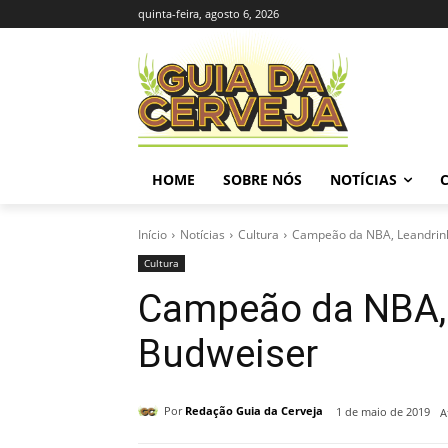
quinta-feira, agosto 6, 2026
HOME
SOBRE NÓS
NOTÍCIAS
Início
Notícias
Cultura
Campeão da NBA, Leandrinh
Cultura
Campeão da NBA, 
Budweiser
Por
Redação Guia da Cerveja
1 de maio de 2019
A