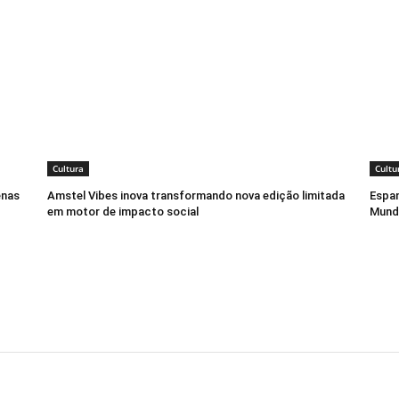
Cultura
Cultu
enas
Amstel Vibes inova transformando nova edição limitada
Espan
em motor de impacto social
Mund