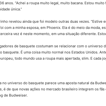
6 anos. “Achei a roupa muito legal, muito bacana. Estou muito 
idade única.”
rinho revelou ainda que foi modelo outras duas vezes. “Estive 
a foi com a minha esposa, em Phoenix. Ela é do meio da moda, 
 terceira vez é neste momento, em uma situação diferente. Estou
ogadores de basquete costumam se relacionar com o universo d
o basquete. É uma coisa muito normal nos Estados Unidos. Ante
ropeu, todo mundo usa a roupa mais apertada, slim. E cada joga
da no universo do basquete parece uma aposta natural da Budw
ive, é de que novas ações no mercado brasileiro integrem os fãs
ing de Budweiser.