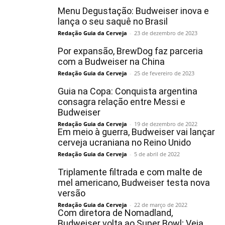
Menu Degustação: Budweiser inova e
lança o seu saquê no Brasil
Redação Guia da Cerveja
-
23 de dezembro de 2023
Por expansão, BrewDog faz parceria
com a Budweiser na China
Redação Guia da Cerveja
-
25 de fevereiro de 2023
Guia na Copa: Conquista argentina
consagra relação entre Messi e
Budweiser
Redação Guia da Cerveja
-
19 de dezembro de 2022
Em meio à guerra, Budweiser vai lançar
cerveja ucraniana no Reino Unido
Redação Guia da Cerveja
-
5 de abril de 2022
Triplamente filtrada e com malte de
mel americano, Budweiser testa nova
versão
Redação Guia da Cerveja
-
22 de março de 2022
Com diretora de Nomadland,
Budweiser volta ao Super Bowl; Veja