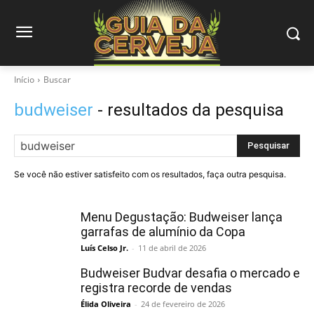
Início
Buscar
budweiser
- resultados da pesquisa
Pesquisar
Se você não estiver satisfeito com os resultados, faça outra pesquisa.
Menu Degustação: Budweiser lança
garrafas de alumínio da Copa
Luís Celso Jr.
-
11 de abril de 2026
Budweiser Budvar desafia o mercado e
registra recorde de vendas
Élida Oliveira
-
24 de fevereiro de 2026