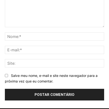
Comentário:
No
E-
mai
Sit
Salve meu nome, e-mail e site neste navegador para a
próxima vez que eu comentar.