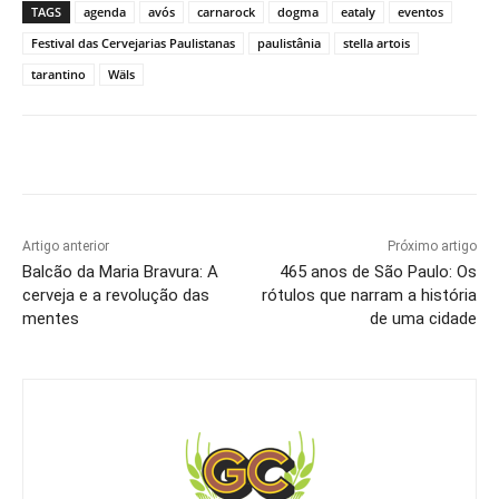
TAGS
agenda
avós
carnarock
dogma
eataly
eventos
Festival das Cervejarias Paulistanas
paulistânia
stella artois
tarantino
Wäls
Artigo anterior
Próximo artigo
Balcão da Maria Bravura: A
465 anos de São Paulo: Os
cerveja e a revolução das
rótulos que narram a história
mentes
de uma cidade