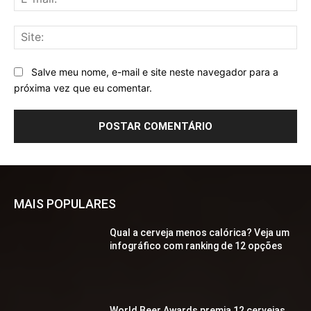
mai
Sit
Salve meu nome, e-mail e site neste navegador para a
próxima vez que eu comentar.
MAIS POPULARES
Qual a cerveja menos calórica? Veja um
infográfico com ranking de 12 opções
World Beer Awards premia 12 cervejas