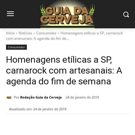
Início
Notícias
Consumidor
Homenagens etílicas a SP, carnarock
com artesanais: A agenda do fim de...
Consumidor
Homenagens etílicas a SP,
carnarock com artesanais: A
agenda do fim de semana
Por
Redação Guia da Cerveja
24 de janeiro de 2019
Atualizado em:
24 de janeiro de 2019