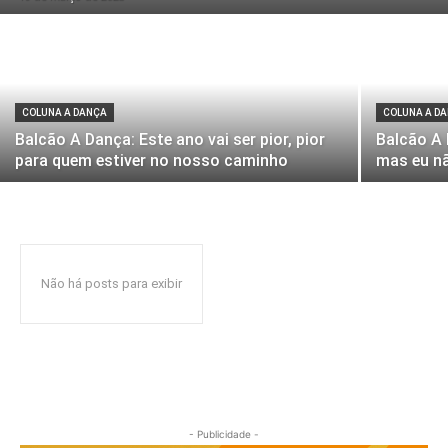
COLUNA A DANÇA
COLUNA A D
Balcão A Dança: Este ano vai ser pior, pior
Balcão A 
para quem estiver no nosso caminho
mas eu nã
Não há posts para exibir
- Publicidade -