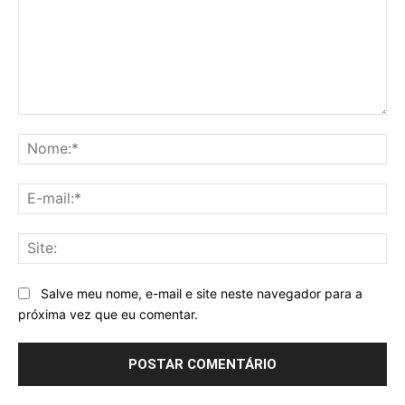
Comentário:
No
E-
mai
Sit
Salve meu nome, e-mail e site neste navegador para a
próxima vez que eu comentar.