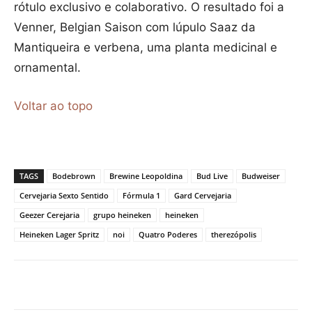
rótulo exclusivo e colaborativo. O resultado foi a
Venner, Belgian Saison com lúpulo Saaz da
Mantiqueira e verbena, uma planta medicinal e
ornamental.
Voltar ao topo
TAGS
Bodebrown
Brewine Leopoldina
Bud Live
Budweiser
Cervejaria Sexto Sentido
Fórmula 1
Gard Cervejaria
Geezer Cerejaria
grupo heineken
heineken
Heineken Lager Spritz
noi
Quatro Poderes
therezópolis