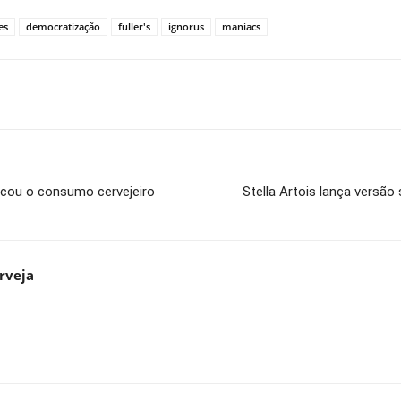
es
democratização
fuller's
ignorus
maniacs
cou o consumo cervejeiro
Stella Artois lança versã
rveja