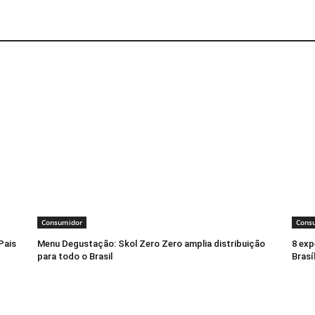
Consumidor
Cons
Pais
Menu Degustação: Skol Zero Zero amplia distribuição
8 exp
para todo o Brasil
Brasí