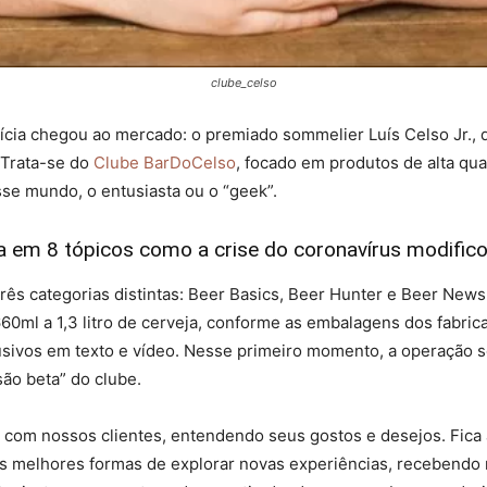
clube_celso
ia chegou ao mercado: o premiado sommelier Luís Celso Jr., d
 Trata-se do
Clube BarDoCelso
, focado em produtos de alta qu
sse mundo, o entusiasta ou o “geek”.
 em 8 tópicos como a crise do coronavírus modifico
 três categorias distintas: Beer Basics, Beer Hunter e Beer N
660ml a 1,3 litro de cerveja, conforme as embalagens dos fabric
sivos em texto e vídeo. Nesse primeiro momento, a operação se
são beta” do clube.
 com nossos clientes, entendendo seus gostos e desejos. Fica a
as melhores formas de explorar novas experiências, recebendo