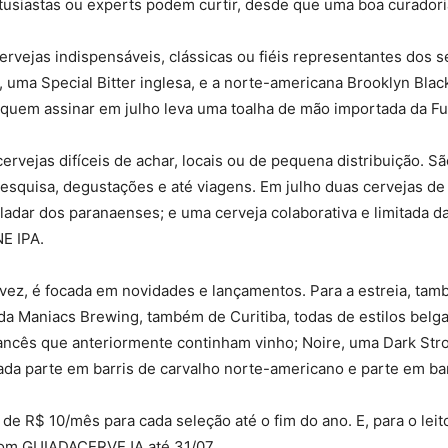
ntusiastas ou experts podem curtir, desde que uma boa curadoria 
ervejas indispensáveis, clássicas ou fiéis representantes dos s
 uma Special Bitter inglesa, e a norte-americana Brooklyn Blac
, quem assinar em julho leva uma toalha de mão importada da Ful
rvejas difíceis de achar, locais ou de pequena distribuição. S
esquisa, degustações e até viagens. Em julho duas cervejas d
ladar dos paranaenses; e uma cerveja colaborativa e limitada d
E IPA.
ez, é focada em novidades e lançamentos. Para a estreia, tam
 da Maniacs Brewing, também de Curitiba, todas de estilos belg
ancês que anteriormente continham vinho; Noire, uma Dark Stro
a parte em barris de carvalho norte-americano e parte em barr
e R$ 10/mês para cada seleção até o fim do ano. E, para o lei
upom GUIADACERVEJA até 31/07.