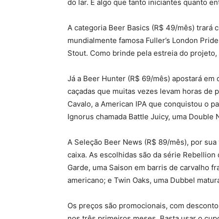
do lar. É algo que tanto iniciantes quanto e
A categoria Beer Basics (R$ 49/mês) trará c
mundialmente famosa Fuller’s London Pride,
Stout. Como brinde pela estreia do projeto
Já a Beer Hunter (R$ 69/mês) apostará em ce
caçadas que muitas vezes levam horas de p
Cavalo, a American IPA que conquistou o pa
Ignorus chamada Battle Juicy, uma Double N
A Seleção Beer News (R$ 89/mês), por sua v
caixa. As escolhidas são da série Rebellion
Garde, uma Saison em barris de carvalho fr
americano; e Twin Oaks, uma Dubbel maturad
Os preços são promocionais, com desconto d
nos três primeiros meses. Basta usar o c