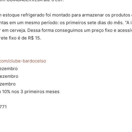
 um estoque refrigerado foi montado para armazenar os produto
untas em um mesmo período: os primeiros sete dias do mês. “A i
r em cerveja. Dessa forma conseguimos um preço fixo e acessíve
rete fixo é de R$ 15.
.com/clube-bardocelso
dezembro
dezembro
ezembro
10% nos 3 primeiros meses
1771