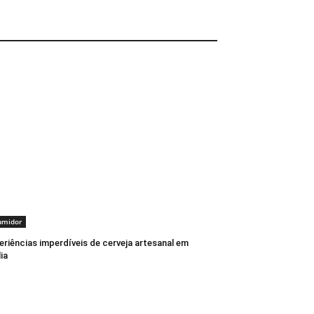
umidor
eriências imperdíveis de cerveja artesanal em
lia