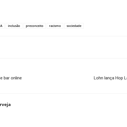
UA
inclusão
preconceito
racismo
sociedade
e bar online
Lohn lança Hop L
rveja