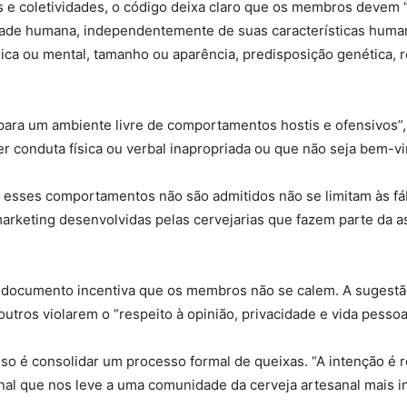
s e coletividades, o código deixa claro que os membros devem “
de humana, independentemente de suas características humanas
sica ou mental, tamanho ou aparência, predisposição genética, r
para um ambiente livre de comportamentos hostis e ofensivos”
r conduta física ou verbal inapropriada ou que não seja bem-vi
 esses comportamentos não são admitidos não se limitam às f
rketing desenvolvidas pelas cervejarias que fazem parte da a
 o documento incentiva que os membros não se calem. A sugest
tros violarem o “respeito à opinião, privacidade e vida pessoal
so é consolidar um processo formal de queixas. “A intenção é r
 que nos leve a uma comunidade da cerveja artesanal mais inc