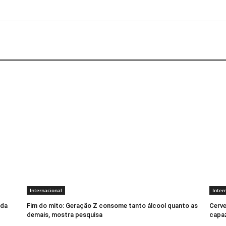
Internacional
Inter
ada
Fim do mito: Geração Z consome tanto álcool quanto as
Cerve
demais, mostra pesquisa
capaz