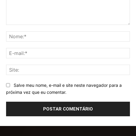
Comentário:
No
E-
mai
Sit
Salve meu nome, e-mail e site neste navegador para a
próxima vez que eu comentar.