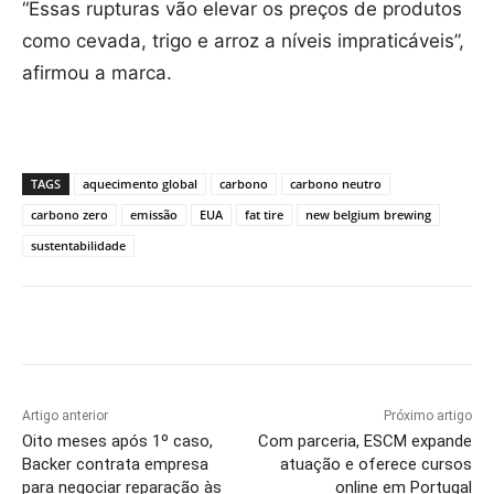
“Essas rupturas vão elevar os preços de produtos
como cevada, trigo e arroz a níveis impraticáveis”,
afirmou a marca.
TAGS
aquecimento global
carbono
carbono neutro
carbono zero
emissão
EUA
fat tire
new belgium brewing
sustentabilidade
Artigo anterior
Próximo artigo
Oito meses após 1º caso,
Com parceria, ESCM expande
Backer contrata empresa
atuação e oferece cursos
para negociar reparação às
online em Portugal