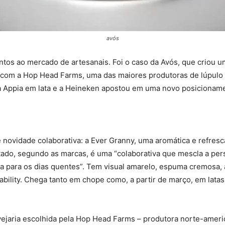
avós
ntos ao mercado de artesanais. Foi o caso da Avós, que criou 
a com a Hop Head Farms, uma das maiores produtoras de lúpul
a Appia em lata e a Heineken apostou em uma novo posicionamen
ovidade colaborativa: a Ever Granny, uma aromática e refresca
ltado, segundo as marcas, é uma “colaborativa que mescla a per
 para os dias quentes”. Tem visual amarelo, espuma cremosa, ar
kability. Chega tanto em chope como, a partir de março, em lata
vejaria escolhida pela Hop Head Farms – produtora norte-ameri