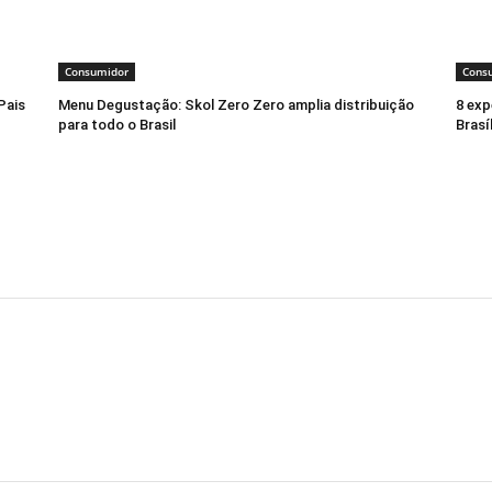
Consumidor
Cons
Pais
Menu Degustação: Skol Zero Zero amplia distribuição
8 exp
para todo o Brasil
Brasí