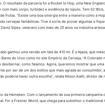
ro. O resultado da parceria foi a Rocket to Hop, uma New England
m com mais corpo, turbidez e evidência do lúpulo. Tem 52 IBUs,
e frutas. “Existe uma boa sinergia entre a maneira como a Ho
ndo cervejas fantásticas. Tive a sorte de provar algumas e fiq
 David Sipes, veterano com mais de 25 anos na indústria artesa
rado ganhou uma versão em lata de 410 ml. É a Appia, que mesc
s Bares do Urso como no site Empório da Cerveja. “A Colorado 
u desibernar, como falamos. Agora, queremos mostrar que uma 
ente por ser de um dos estilos que mais agrada ao consumidor
o poderia haver outra escolha”, relata Nilson Kalili, diretor de
no da Heineken. Com o lançamento de sua primeira campanha d
 For a Fresher World, que chega para substituir o tradicional 