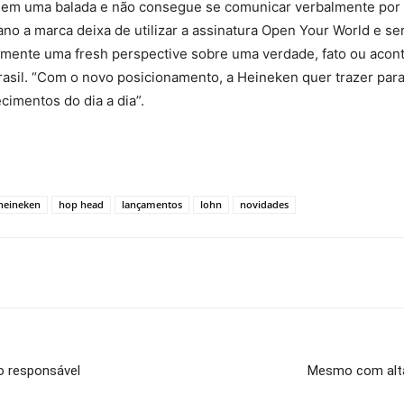
 em uma balada e não consegue se comunicar verbalmente por c
 ano a marca deixa de utilizar a assinatura Open Your World e s
lmente uma fresh perspective sobre uma verdade, fato ou acon
rasil. “Com o novo posicionamento, a Heineken quer trazer p
cimentos do dia a dia”.
heineken
hop head
lançamentos
lohn
novidades
o responsável
Mesmo com alta