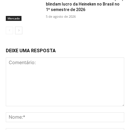
blindam lucro da Heineken no Brasil no
1º semestre de 2026
5 de agosto de 2026
Mercado
DEIXE UMA RESPOSTA
Comentário:
No