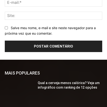
E-
mai
Sit
Salve meu nome, e-mail e site neste navegador para a
próxima vez que eu comentar.
MAIS POPULARES
Qual a cerveja menos calórica? Veja um
infográfico com ranking de 12 opções