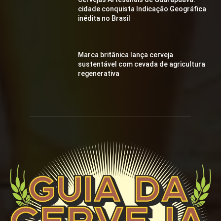
cidade conquista Indicação Geográfica
inédita no Brasil
Marca britânica lança cerveja
sustentável com cevada de agricultura
regenerativa