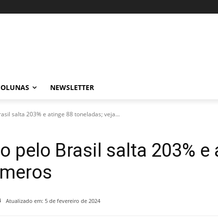
COLUNAS
NEWSLETTER
sil salta 203% e atinge 88 toneladas; veja...
 pelo Brasil salta 203% e 
úmeros
4
Atualizado em:
5 de fevereiro de 2024