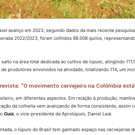
tável avanço em 2023, segundo dados da mais recente pesquisa 
mporada 2022/2023, foram colhidos 88.008 quilos, represent
alto na área total dedicada ao cultivo de lúpulo, atingindo 11
e produtores envolvidos na atividade, totalizando 114, um in
evista: “O movimento cervejeiro na Colômbia está 
asileiro, em diferentes aspectos. Em relação à produção, manti
zação da colheita vem avançando de forma consistente, assim 
ao
Guia
, o vice-presidente da Aprolúpulo, Daniel Leal.
tada, o lúpulo do Brasil tem ganhado espaço nas cervejarias do