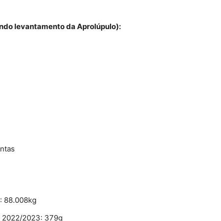
undo levantamento da Aprolúpulo):
antas
: 88.008kg
m 2022/2023: 379g