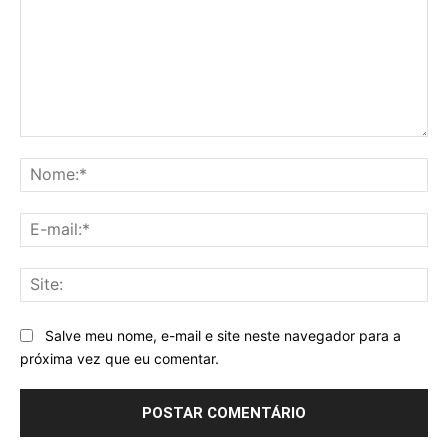
Comentário:
No
E-
mai
Sit
Salve meu nome, e-mail e site neste navegador para a
próxima vez que eu comentar.