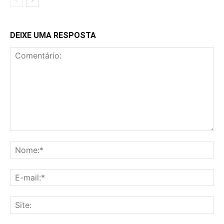
DEIXE UMA RESPOSTA
Comentário:
No
E-
mai
Sit