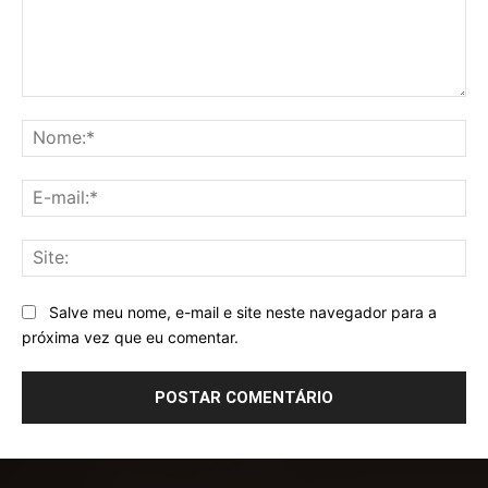
Comentário:
No
E-
mai
Sit
Salve meu nome, e-mail e site neste navegador para a
próxima vez que eu comentar.