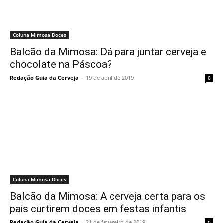
Coluna Mimosa Doces
Balcão da Mimosa: Dá para juntar cerveja e
chocolate na Páscoa?
Redação Guia da Cerveja
-
19 de abril de 2019
0
Coluna Mimosa Doces
Balcão da Mimosa: A cerveja certa para os
pais curtirem doces em festas infantis
Redação Guia da Cerveja
-
21 de fevereiro de 2019
0