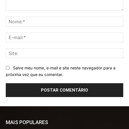
Comentário:
No
E-
mai
Sit
Salve meu nome, e-mail e site neste navegador para a
próxima vez que eu comentar.
MAIS POPULARES