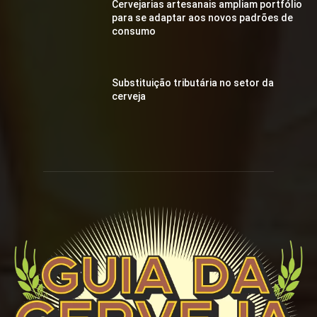
Cervejarias artesanais ampliam portfólio
para se adaptar aos novos padrões de
consumo
Substituição tributária no setor da
cerveja