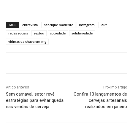
TAGS
entrevista
henrique maderite
Instagram
laut
redes sociais
sextou
sociedade
solidariedade
vítimas da chuva em mg
Artigo anterior
Próximo artigo
Sem carnaval, setor revê
Confira 13 lançamentos de
estratégias para evitar queda
cervejas artesanais
nas vendas de cerveja
realizados em janeiro