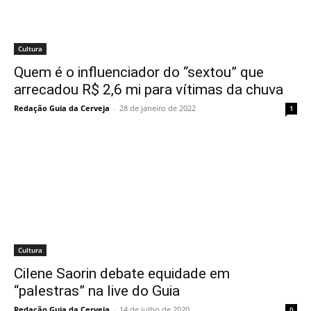
Cultura
Quem é o influenciador do “sextou” que
arrecadou R$ 2,6 mi para vítimas da chuva
Redação Guia da Cerveja
-
28 de janeiro de 2022
1
Cultura
Cilene Saorin debate equidade em
“palestras” na live do Guia
Redação Guia da Cerveja
-
14 de julho de 2020
0