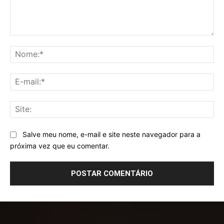
Comentário:
No
E-
mai
Sit
Salve meu nome, e-mail e site neste navegador para a
próxima vez que eu comentar.