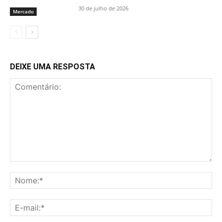
30 de julho de 2026
Mercado
DEIXE UMA RESPOSTA
Comentário:
No
E-
mai