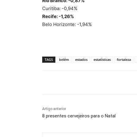
Rio Branco: -0,87%
Curitiba: -0,94%
Recife: -1,26%
Belo Horizonte: -1,94%
TAGS
belém
estados
estatísticas
fortaleza
Compartilhado
Artigo anterior
8 presentes cervejeiros para o Natal