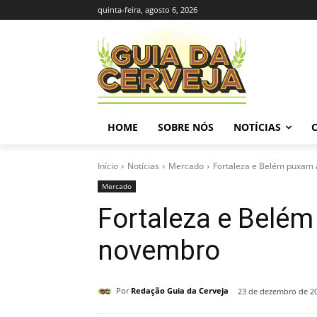
quinta-feira, agosto 6, 2026
HOME
SOBRE NÓS
NOTÍCIAS
Início
Notícias
Mercado
Fortaleza e Belém puxam 
Mercado
Fortaleza e Belém
novembro
Por
Redação Guia da Cerveja
23 de dezembro de 2