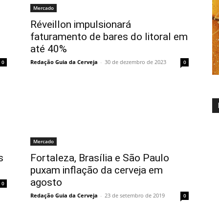
Mercado
Réveillon impulsionará
faturamento de bares do litoral em
até 40%
Redação Guia da Cerveja
-
30 de dezembro de 2023
0
0
Mercado
s
Fortaleza, Brasília e São Paulo
puxam inflação da cerveja em
agosto
0
Redação Guia da Cerveja
-
23 de setembro de 2019
0