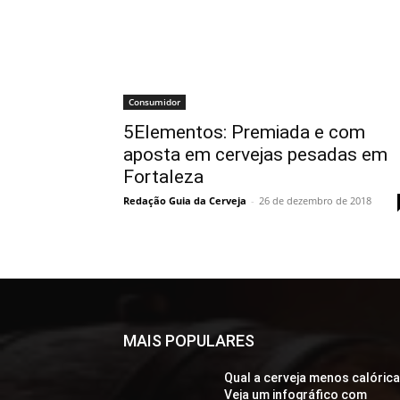
Consumidor
5Elementos: Premiada e com
aposta em cervejas pesadas em
Fortaleza
Redação Guia da Cerveja
-
26 de dezembro de 2018
MAIS POPULARES
Qual a cerveja menos calóric
Veja um infográfico com