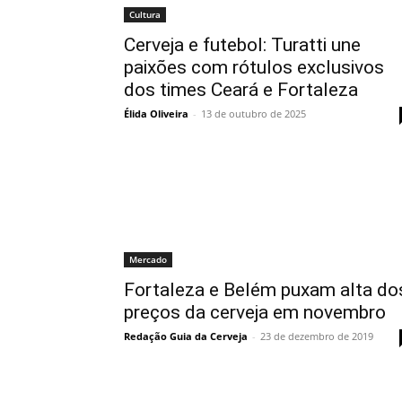
Cultura
Cerveja e futebol: Turatti une
paixões com rótulos exclusivos
dos times Ceará e Fortaleza
Élida Oliveira
-
13 de outubro de 2025
Mercado
Fortaleza e Belém puxam alta do
preços da cerveja em novembro
Redação Guia da Cerveja
-
23 de dezembro de 2019