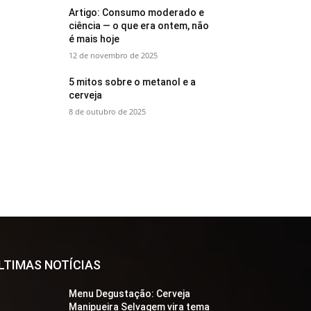
Artigo: Consumo moderado e
ciência — o que era ontem, não
é mais hoje
12 de novembro de 2025
5 mitos sobre o metanol e a
cerveja
8 de outubro de 2025
LTIMAS NOTÍCIAS
Menu Degustação: Cerveja
Manipueira Selvagem vira tema