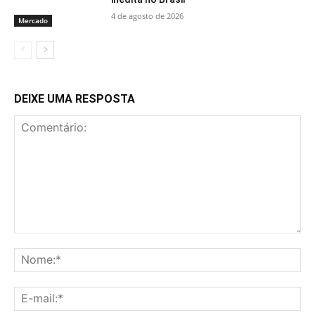
4 de agosto de 2026
Mercado
DEIXE UMA RESPOSTA
Comentário:
No
E-
mai