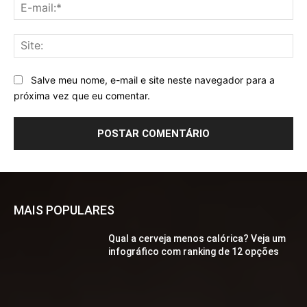
E-
mai
Sit
Salve meu nome, e-mail e site neste navegador para a
próxima vez que eu comentar.
MAIS POPULARES
Qual a cerveja menos calórica? Veja um
infográfico com ranking de 12 opções