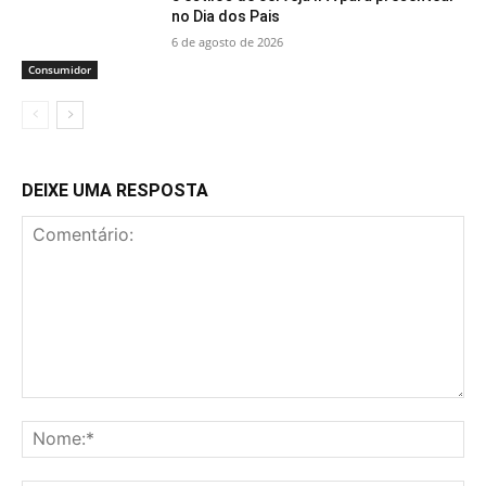
no Dia dos Pais
6 de agosto de 2026
Consumidor
DEIXE UMA RESPOSTA
Comentário:
No