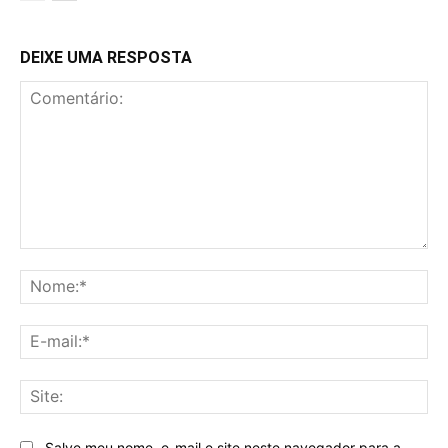
DEIXE UMA RESPOSTA
Comentário:
No
E-
mai
Sit
Salve meu nome, e-mail e site neste navegador para a