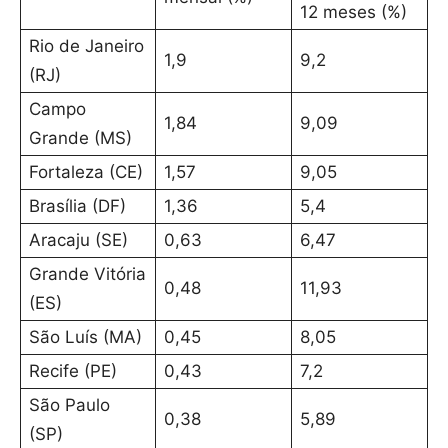
12 meses (%)
Rio de Janeiro
1,9
9,2
(RJ)
Campo
1,84
9,09
Grande (MS)
Fortaleza (CE)
1,57
9,05
Brasília (DF)
1,36
5,4
Aracaju (SE)
0,63
6,47
Grande Vitória
0,48
11,93
(ES)
São Luís (MA)
0,45
8,05
Recife (PE)
0,43
7,2
São Paulo
0,38
5,89
(SP)