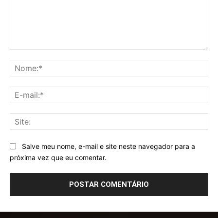
Comentário:
No
E-
mai
Sit
Salve meu nome, e-mail e site neste navegador para a
próxima vez que eu comentar.