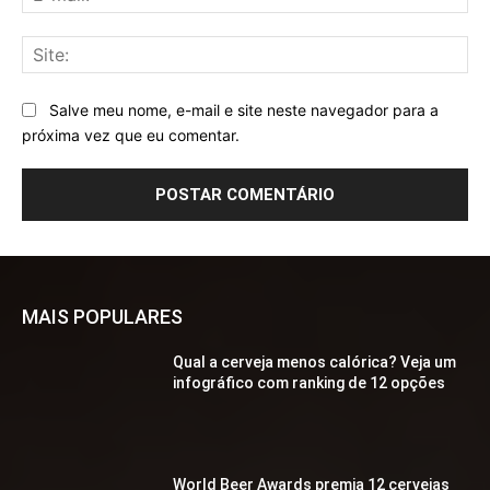
mai
Sit
Salve meu nome, e-mail e site neste navegador para a
próxima vez que eu comentar.
MAIS POPULARES
Qual a cerveja menos calórica? Veja um
infográfico com ranking de 12 opções
World Beer Awards premia 12 cervejas