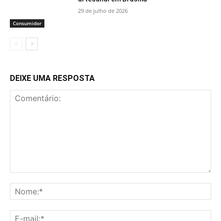
29 de julho de 2026
Consumidor
DEIXE UMA RESPOSTA
Comentário:
No
E-