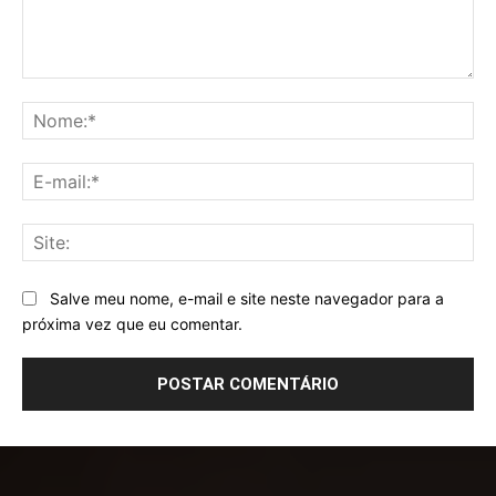
Comentário:
No
E-
mai
Sit
Salve meu nome, e-mail e site neste navegador para a
próxima vez que eu comentar.