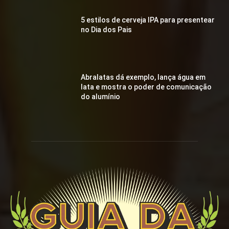
5 estilos de cerveja IPA para presentear
no Dia dos Pais
Abralatas dá exemplo, lança água em
lata e mostra o poder de comunicação
do alumínio