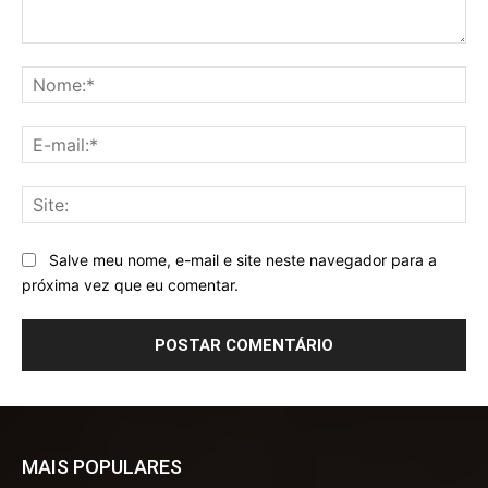
Comentário:
No
E-
mai
Sit
Salve meu nome, e-mail e site neste navegador para a
próxima vez que eu comentar.
MAIS POPULARES