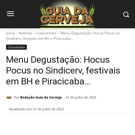
Início
Notícias
Consumidor
Menu Degustação: Hocus Pocus no
Sindicerv, festivais em BH e Piracicaba...
Consumidor
Menu Degustação: Hocus
Pocus no Sindicerv, festivais
em BH e Piracicaba…
Por
Redação Guia da Cerveja
21 de julho de 2023
Atualizado em:
21 de julho de 2023