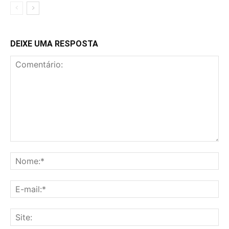
DEIXE UMA RESPOSTA
Comentário:
No
E-
mai
Sit