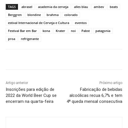
TAGS
abrasel
academia da cerveja
alles blau
ambev
beats
Berggren
blondine
brahma
colorado
estival Internacional de Cerveja e Cultura
eventos
Festival Bar em Bar
kona
Krater
noi
Pabst
patagonia
proa
refrigerante
Artigo anterior
Próximo artigo
Inscrições para edição de
Fabricação de bebidas
2022 da World Beer Cup se
alcoólicas recua 6,7% e tem
encerram na quarta-feira
4ª queda mensal consecutiva