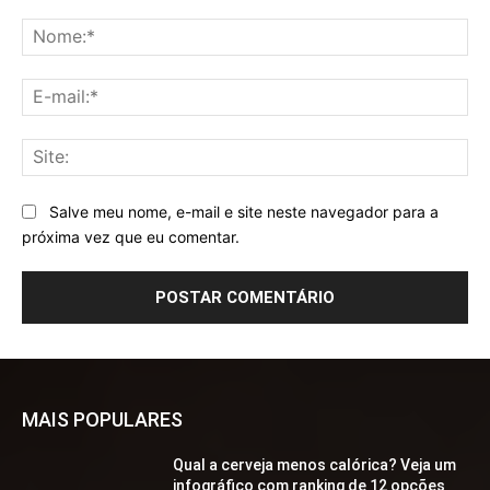
Comentário:
No
E-
mai
Sit
Salve meu nome, e-mail e site neste navegador para a
próxima vez que eu comentar.
MAIS POPULARES
Qual a cerveja menos calórica? Veja um
infográfico com ranking de 12 opções