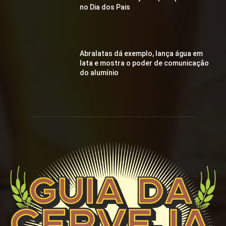
no Dia dos Pais
Abralatas dá exemplo, lança água em
lata e mostra o poder de comunicação
do alumínio