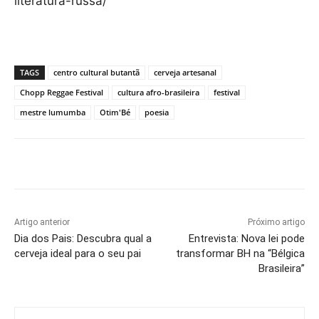
literatura-russa/
TAGS
centro cultural butantã
cerveja artesanal
Chopp Reggae Festival
cultura afro-brasileira
festival
mestre lumumba
Otim'Bé
poesia
Artigo anterior
Próximo artigo
Dia dos Pais: Descubra qual a
Entrevista: Nova lei pode
cerveja ideal para o seu pai
transformar BH na “Bélgica
Brasileira”