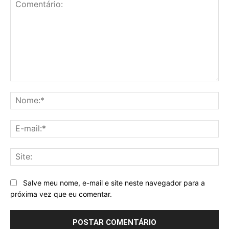
Comentário:
No
E-
mai
Sit
Salve meu nome, e-mail e site neste navegador para a
próxima vez que eu comentar.