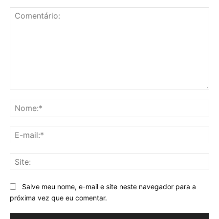
Comentário:
No
E-
mai
Sit
Salve meu nome, e-mail e site neste navegador para a
próxima vez que eu comentar.