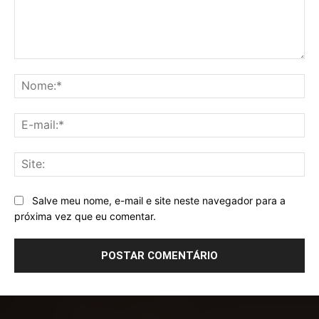
Comentário:
No
E-
mai
Sit
Salve meu nome, e-mail e site neste navegador para a
próxima vez que eu comentar.