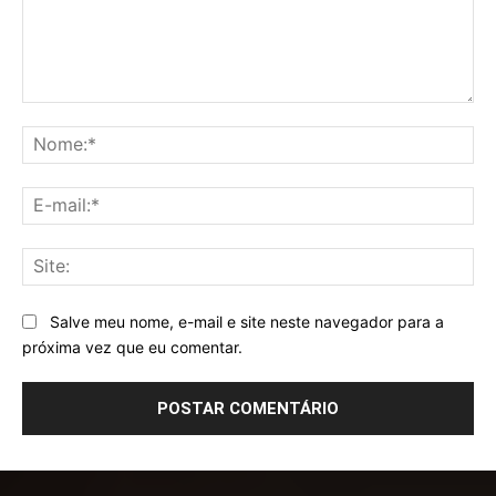
Comentário:
No
E-
mai
Sit
Salve meu nome, e-mail e site neste navegador para a
próxima vez que eu comentar.