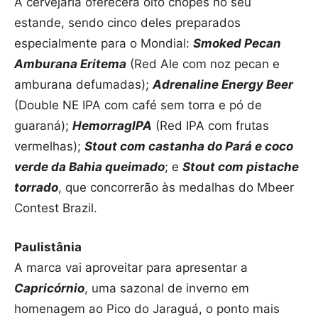
A cervejaria oferecerá oito chopes no seu
estande, sendo cinco deles preparados
especialmente para o Mondial:
Smoked Pecan
Amburana Eritema
(Red Ale com noz pecan e
amburana defumadas);
Adrenaline Energy Beer
(Double NE IPA com café sem torra e pó de
guaraná);
HemorragIPA
(Red IPA com frutas
vermelhas);
Stout com castanha do Pará e coco
verde da Bahia queimado
; e
Stout com pistache
torrado
, que concorrerão às medalhas do Mbeer
Contest Brazil.
Paulistânia
A marca vai aproveitar para apresentar a
Capricórnio
, uma sazonal de inverno em
homenagem ao Pico do Jaraguá, o ponto mais