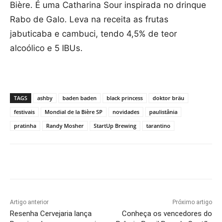
Bière. É uma Catharina Sour inspirada no drinque
Rabo de Galo. Leva na receita as frutas
jabuticaba e cambuci, tendo 4,5% de teor
alcoólico e 5 IBUs.
TAGS
ashby
baden baden
black princess
doktor bräu
festivais
Mondial de la Bière SP
novidades
paulistânia
pratinha
Randy Mosher
StartUp Brewing
tarantino
Artigo anterior
Próximo artigo
Resenha Cervejaria lança
Conheça os vencedores do