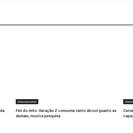
Internacional
Inter
ada
Fim do mito: Geração Z consome tanto álcool quanto as
Cerve
demais, mostra pesquisa
capaz