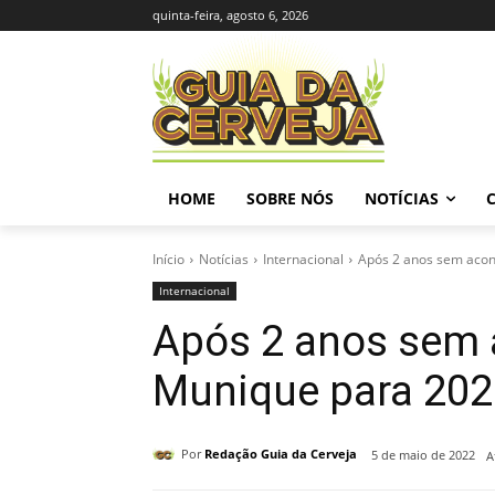
quinta-feira, agosto 6, 2026
HOME
SOBRE NÓS
NOTÍCIAS
Início
Notícias
Internacional
Após 2 anos sem acon
Internacional
Após 2 anos sem 
Munique para 202
Por
Redação Guia da Cerveja
5 de maio de 2022
A