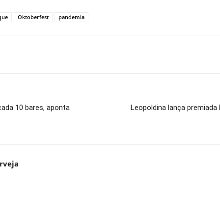
que
Oktoberfest
pandemia
cada 10 bares, aponta
Leopoldina lança premiada
rveja