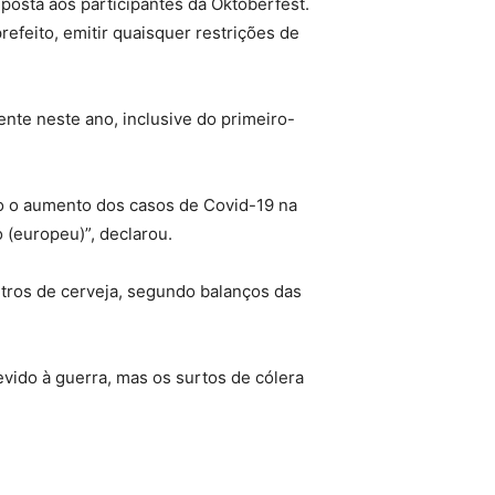
posta aos participantes da Oktoberfest.
efeito, emitir quaisquer restrições de
nte neste ano, inclusive do primeiro-
o o aumento dos casos de Covid-19 na
 (europeu)”, declarou.
itros de cerveja, segundo balanços das
evido à guerra, mas os surtos de cólera