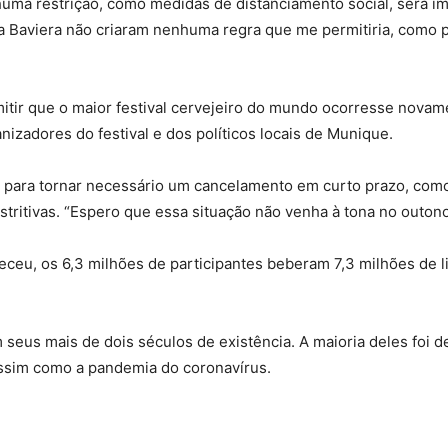
ma restrição, como medidas de distanciamento social, será im
a Baviera não criaram nenhuma regra que me permitiria, como pr
tir que o maior festival cervejeiro do mundo ocorresse novame
nizadores do festival e dos políticos locais de Munique.
a para tornar necessário um cancelamento em curto prazo, com
ritivas. “Espero que essa situação não venha à tona no outono
ceu, os 6,3 milhões de participantes beberam 7,3 milhões de l
 seus mais de dois séculos de existência. A maioria deles foi d
sim como a pandemia do coronavírus.