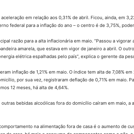
celeração em relação aos 0,31% de abril. Ficou, ainda, em 3,
rno federal para a inflação do ano – o centro é de 3,75%, pode
ncipal razão para a alta inflacionária em maio. “Passou a vigorar
ndeira amarela, que estava em vigor de janeiro a abril. O outro
energia elétrica espalhadas pelo país”, explica o gerente da pe
iveram inflação de 1,21% em maio. O índice tem alta de 7,08% em
omicílio, por sua vez, registraram deflação de 0,71% em maio. P
imos 12 meses, há alta de 4,64%.
outras bebidas alcoólicas fora do domicílio caíram em maio, a a
omportamento na alimentação fora de casa é o aumento de custo