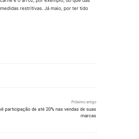
arne e o arroz, por exemplo, do que das
didas restritivas. Já maio, por ter tido
Próximo artigo
evê participação de até 20% nas vendas de suas
marcas