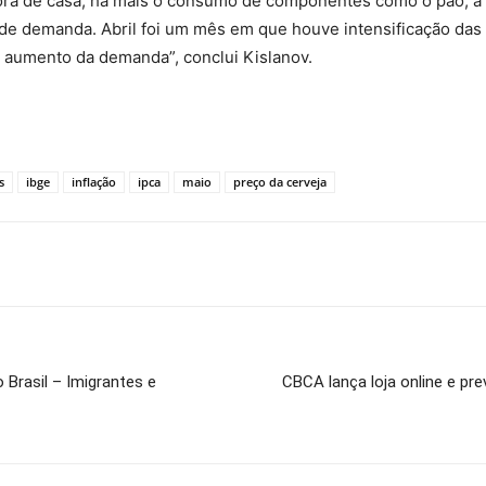
ra de casa, há mais o consumo de componentes como o pão, a c
de demanda. Abril foi um mês em que houve intensificação das me
o aumento da demanda”, conclui Kislanov.
s
ibge
inflação
ipca
maio
preço da cerveja
 Brasil – Imigrantes e
CBCA lança loja online e pr