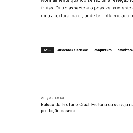
Normalmente quando se faz uma refeição fo
frutas. Outro aspecto é o possível aumento 
uma abertura maior, pode ter influenciado 
TAGS
alimentos e bebidas
conjuntura
estatística
Compartilhado
Artigo anterior
Balcão do Profano Graal: História da cerveja no
produção caseira