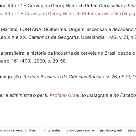
a Ritter 1 – Cervejaria Georg Heinrich Ritter.
Cervisifilia: a hi
a Ritter 1 – Cervejaria Georg Heinrich Ritter (cervisiafilia.blog
 Martins; FONTANA, Guilherme. Origem, ascensão e decadência
ulo XIX e XX.
Caminhos de Geografia
. Uberlândia – MG, v. 21, 
brasileira: a história da indústria de cerveja no Brasil desde o
neiro, 161 (409), 2000, p. 29-58.
 imigração.
Revista Brasileira de Ciências Sociais
. V. 26, nº 77,
er e administra o perfil
Profano Graal
no Instagram e no Faceboo
ória da cerveja no Brasil
imigrantes
produção caseira
profano graal
sergi