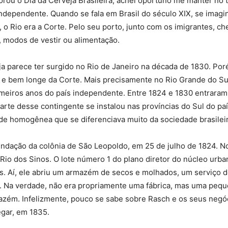
ou o Dia da Cerveja Brasileira, achei oportuno me manter no
l independente. Quando se fala em Brasil do século XIX, se ima
s, o Rio era a Corte. Pelo seu porto, junto com os imigrantes,
 modos de vestir ou alimentação.
ja parece ter surgido no Rio de Janeiro na década de 1830. Por
e bem longe da Corte. Mais precisamente no Rio Grande do Su
meiros anos do país independente. Entre 1824 e 1830 entraram n
rte desse contingente se instalou nas províncias do Sul do pa
de homogênea que se diferenciava muito da sociedade brasileir
fundação da colônia de São Leopoldo, em 25 de julho de 1824. No 
 dos Sinos. O lote número 1 do plano diretor do núcleo urban
os. Aí, ele abriu um armazém de secos e molhados, um serviço d
a. Na verdade, não era propriamente uma fábrica, mas uma pequ
mazém. Infelizmente, pouco se sabe sobre Rasch e os seus neg
gar, em 1835.