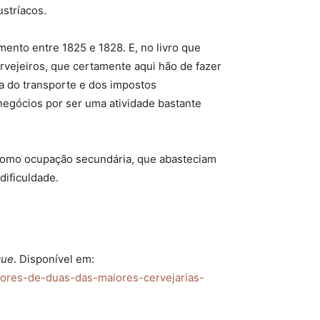
ustríacos.
nto entre 1825 e 1828. E, no livro que
rvejeiros, que certamente aqui hão de fazer
sa do transporte e dos impostos
egócios por ser uma atividade bastante
a como ocupação secundária, que abasteciam
dificuldade.
que
. Disponível em:
adores-de-duas-das-maiores-cervejarias-