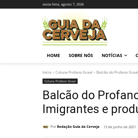
sexta-feira, agosto 7, 2026
HOME
SOBRE NÓS
NOTÍCIAS
Início
Coluna Profano Graal
Balcão do Profano Graal: 
Coluna Profano Graal
Balcão do Profano 
Imigrantes e prod
Por
Redação Guia da Cerveja
13 de junho de 2021