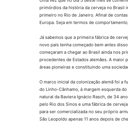
Uma vez que no dia 5 deste mês se comemor
primórdios da história da cerveja no Brasi
primeiro no Rio de Janeiro. Afinal de conta
Europa. Seja em termos de comportamento,
Já sabemos que a primeira fábrica de cerve
novo país tenha começado bem antes disso 
começaram a chegar ao Brasil ainda nos pri
procedentes de Estados alemães. A maior pa
áreas pioneiras e constituindo uma socieda
O marco inicial da colonização alemã foi a 
do Linho-Cânhamo, à margem esquerda do Rio
natural da Baviera Ignácio Rasch, de 34 an
pelo Rio dos Sinos e uma fábrica de cervej
para ser comercializada no seu próprio ar
São Leopoldo apenas 11 anos depois de che