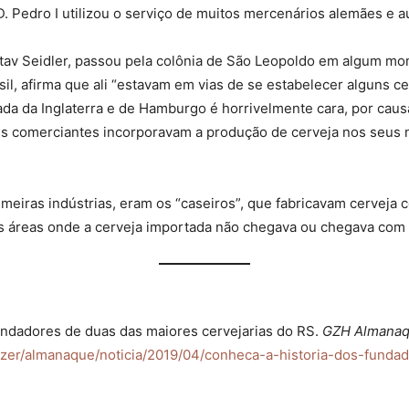
D. Pedro I utilizou o serviço de muitos mercenários alemães e a
v Seidler, passou pela colônia de São Leopoldo em algum mome
l, afirma que ali “estavam em vias de se estabelecer alguns ce
ada da Inglaterra e de Hamburgo é horrivelmente cara, por cau
es comerciantes incorporavam a produção de cerveja nos seus n
meiras indústrias, eram os “caseiros”, que fabricavam cervej
s áreas onde a cerveja importada não chegava ou chegava com 
undadores de duas das maiores cervejarias do RS.
GZH Almana
-lazer/almanaque/noticia/2019/04/conheca-a-historia-dos-fund