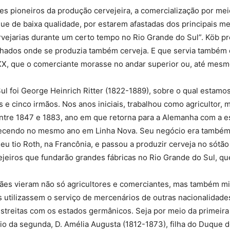
s pioneiros da produção cervejeira, a comercialização por mei
ue de baixa qualidade, por estarem afastadas dos principais me
vejarias durante um certo tempo no Rio Grande do Sul”. Köb pr
ados onde se produzia também cerveja. E que servia também d
X, que o comerciante morasse no andar superior ou, até mesm
ul foi George Heinrich Ritter (1822-1889), sobre o qual estam
 e cinco irmãos. Nos anos iniciais, trabalhou como agricultor, 
entre 1847 e 1883, ano em que retorna para a Alemanha com a e
 falecendo no mesmo ano em Linha Nova. Seu negócio era também
seu tio Roth, na Francônia, e passou a produzir cerveja no sótã
rvejeiros que fundarão grandes fábricas no Rio Grande do Sul, 
mães vieram não só agricultores e comerciantes, mas também mi
s utilizassem o serviço de mercenários de outras nacionalidade
streitas com os estados germânicos. Seja por meio da primeira 
eio da segunda, D. Amélia Augusta (1812-1873), filha do Duque