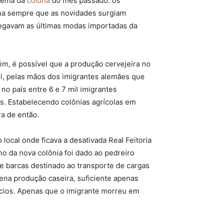
 tema da
coluna
do mês passado: os
gina sempre que as novidades surgiam
 chegavam as últimas modas importadas da
ém, é possível que a produção cervejeira no
l, pelas mãos dos imigrantes alemães que
o país entre 6 e 7 mil imigrantes
ís. Estabelecendo colônias agrícolas em
a de então.
local onde ficava a desativada Real Feitoria
o da nova colônia foi dado ao pedreiro
e barcas destinado ao transporte de cargas
ena produção caseira, suficiente apenas
ócios. Apenas que o imigrante morreu em